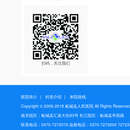
扫码，关注我们
医院简介
|
科室介绍
|
来院路线
Copyright © 2009-2018 柘城县人民医院 All Rights Reser
南关院区：柘城县汇泉大街93号 长江院区：柘城县学苑路
联系电话：0370-7272076 急救电话：0370-7272000 72723