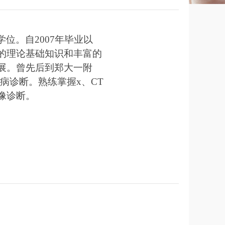
学位
。自
2007
年毕业以
的理论基础知识和丰富的
展。曾先后到郑大一附
病诊断。熟练掌握
x
、
CT
像诊断。