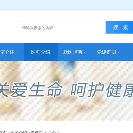
科室介绍
医师介绍
就医指南
党建群团
首页
>
医师介绍
>
影像科
>
吕金风